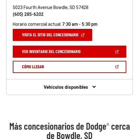
5023 Fourth Avenue Bowdle, SD 57428
(605) 285-6202
Horario comercial actual:
7:30 am - 5:30 pm
(ABRIR
VISITA EL SITIO DEL CONCESIONARIO
EN
UNA
VENTANA
(ABRIR
VER INVENTARIO DEL CONCESIONARIO
NUEVA)
EN
UNA
VENTANA
(ABRIR
CÓMO LLEGAR
NUEVA)
EN
UNA
VENTANA
NUEVA)
Vehículos disponibles
Más concesionarios de Dodge
cerca
®
de Bowdle, SD