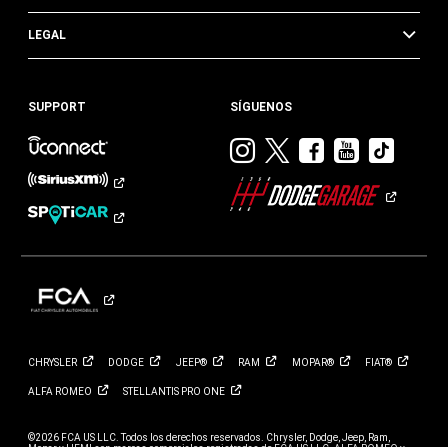
LEGAL
SUPPORT
SÍGUENOS
Visitar
Visitar
Visitar
Visitar
Visit
Dodge
Dodge
Dodge
Dodge
Dod
en
en
en
en
en
Instagram
Twitter
Facebook
Youtub
TikTok​​​
CHRYSLER
DODGE
JEEP®
RAM
MOPAR®
FIAT®
ALFA
ROMEO
STELLANTIS PRO
ONE
©2026 FCA US LLC. Todos los derechos reservados. Chrysler, Dodge, Jeep, Ram,