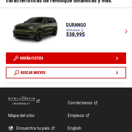
características de remolque dinámicas y más.
DURANGO
MSRP desde
Disclosure
$38,995
DISEÑA/COTIZA
BUSCAR NUEVOS
Contáctanos
Mapa del sitio
Empleos
Encuentra tu
país
English