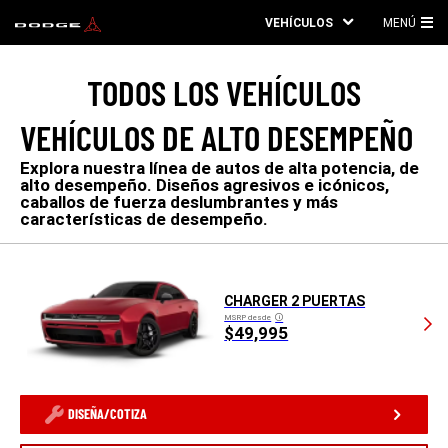
VEHÍCULOS
MENÚ
ME
PRI
TODOS LOS VEHÍCULOS
VEHÍCULOS DE ALTO DESEMPEÑO
Explora nuestra línea de autos de alta potencia, de
alto desempeño. Diseños agresivos e icónicos,
caballos de fuerza deslumbrantes y más
características de desempeño.
CHARGER 2 PUERTAS
MSRP desde
Disclosure
$49,995
DISEÑA/COTIZA