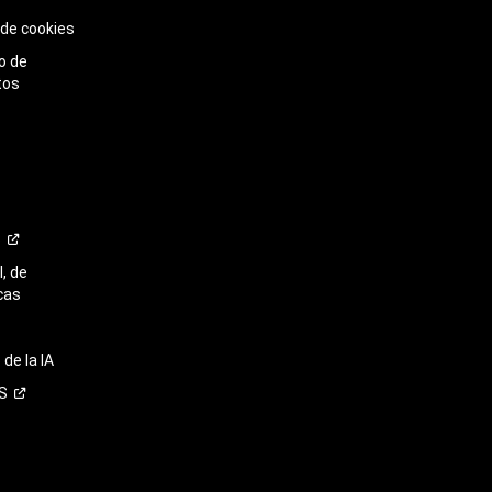
 de cookies
o de
tos
o
, de
cas
de la IA
S