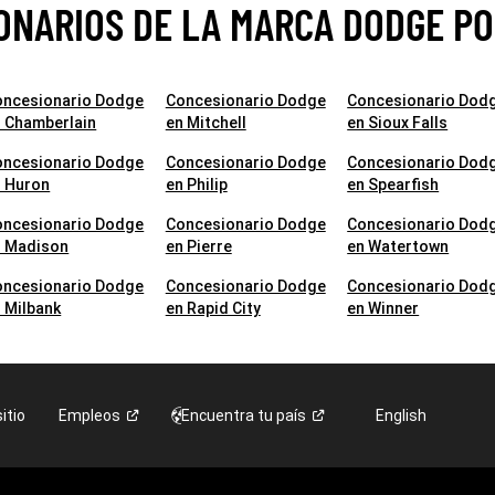
ONARIOS DE LA MARCA DODGE PO
oncesionario Dodge
Concesionario Dodge
Concesionario Dod
 Chamberlain
en Mitchell
en Sioux Falls
oncesionario Dodge
Concesionario Dodge
Concesionario Dod
n Huron
en Philip
en Spearfish
oncesionario Dodge
Concesionario Dodge
Concesionario Dod
n Madison
en Pierre
en Watertown
oncesionario Dodge
Concesionario Dodge
Concesionario Dod
 Milbank
en Rapid City
en Winner
itio
Empleos
Encuentra tu
país
English