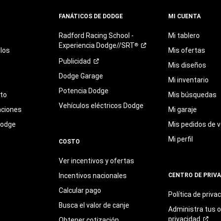
FANÁTICOS DE DODGE
MI CUENTA
Radford
Racing
School
-
Mi tablero
Experiencia
Dodge//SRT
®
los
Mis ofertas
Publicidad
Mis diseños
Dodge Garage
Mi inventario
Potencia Dodge
eto
Mis búsquedas
Vehículos eléctricos Dodge
aciones
Mi garaje
Dodge
Mis pedidos de v
Mi perfil
COSTO
Ver incentivos y ofertas
Incentivos nacionales
CENTRO DE PRIV
Calcular pago
Política de
priva
Busca el valor de canje
Administra tus 
privacidad
Obtener cotización