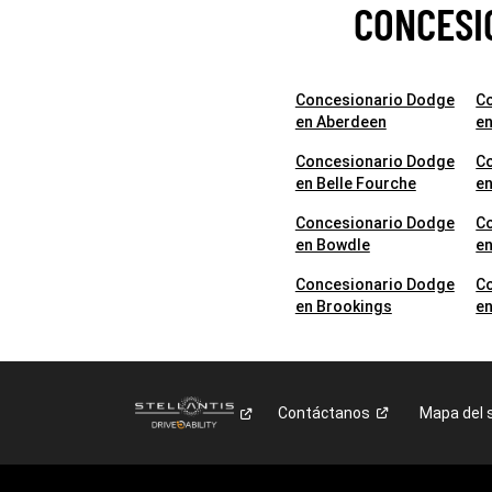
CONCESI
Concesionario Dodge
C
en Aberdeen
en
Concesionario Dodge
C
en Belle Fourche
e
Concesionario Dodge
C
en Bowdle
e
Concesionario Dodge
C
en Brookings
en
Contáctanos
Mapa del s