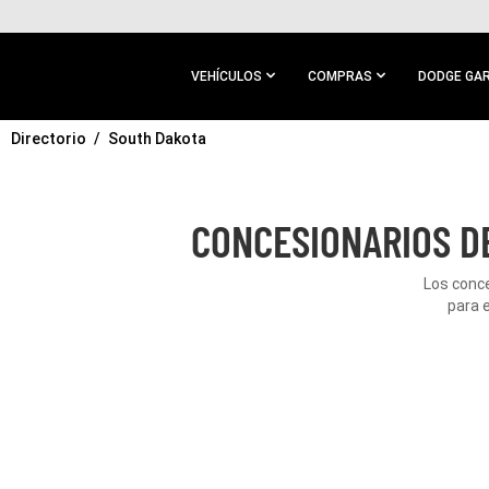
IR AL
CONTENIDO
PRINCIPAL
VEHÍCULOS
COMPRAS
DODGE GA
Directorio
IR A
South Dakota
NAVEGACIÓN
PRINCIPAL
CONCESIONARIOS D
Los conce
para 