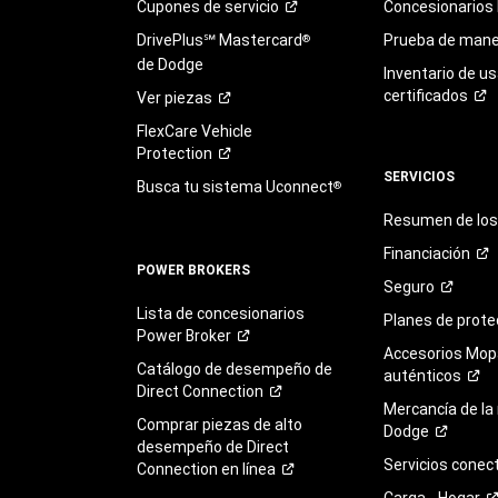
Cupones de
servicio
Concesionarios
DrivePlus℠ Mastercard
Prueba de mane
®
de Dodge
Inventario de u
certificados
Ver
piezas
FlexCare Vehicle
Protection
SERVICIOS
Busca tu sistema Uconnect
®
Resumen de los 
Financiación
POWER BROKERS
Seguro
Lista de concesionarios
Planes de
prote
Power
Broker
Accesorios Mop
Catálogo de desempeño de
auténticos
Direct
Connection
Mercancía de la
Comprar piezas de alto
Dodge
desempeño de Direct
Servicios
conec
Connection en
línea
Carga -
Hogar