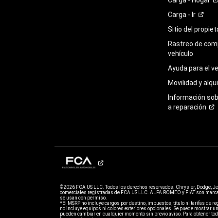
Carga -
Ir
Sitio del propie
Rastreo de com
vehículo
Ayuda para el
ve
Movilidad y alqui
Información so
a
reparación
©2026 FCA US LLC. Todos los derechos reservados. Chrysler, Dodge, J
comerciales registradas de FCA US LLC. ALFA ROMEO y FIAT son marcas
se usan con permiso.
*El MSRP no incluye cargos por destino, impuestos, título ni tarifas de regi
no incluye equipos ni colores exteriores opcionales. Se puede mostrar un
pueden cambiar en cualquier momento sin previo aviso. Para obtener todo