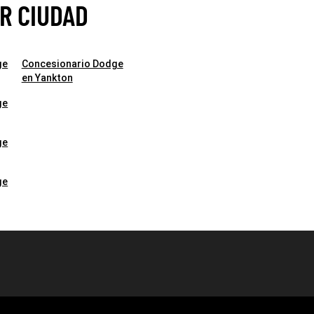
R CIUDAD
ge
Concesionario Dodge
en Yankton
ge
ge
ge