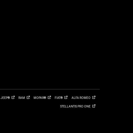
JEEP®
RAM
MOPAR®
FIAT®
ALFA
ROMEO
STELLANTIS PRO
ONE