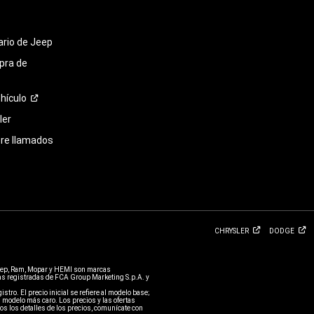
tario de Jeep
pra de
hículo
ler
bre llamados
CHRYSLER
DODGE
eep, Ram, Mopar y HEMI son marcas
 registradas de FCA Group Marketing S.p.A. y
stro. El precio inicial se refiere al modelo base;
 modelo más caro. Los precios y las ofertas
s los detalles de los precios, comunícate con