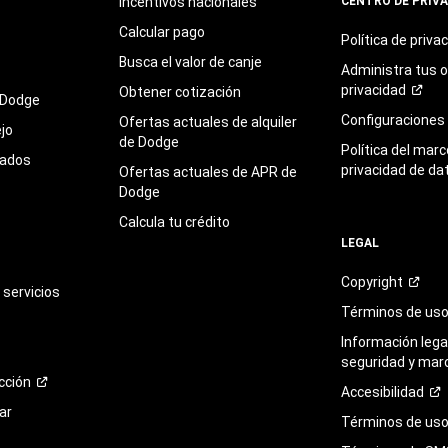
Incentivos nacionales
CENTRO DE PRIV
Calcular pago
Política de
priva
Busca el valor de canje
Administra tus 
privacidad
Obtener cotización
 Dodge
Configuraciones
Ofertas actuales de alquiler
jo
de Dodge
Política del marc
sados
privacidad de da
Ofertas actuales de APR de
Dodge
Calcula tu crédito
LEGAL
Copyright
servicios
Términos de
us
Información legal
seguridad y mar
cción
Accesibilidad
ar
Términos de uso 