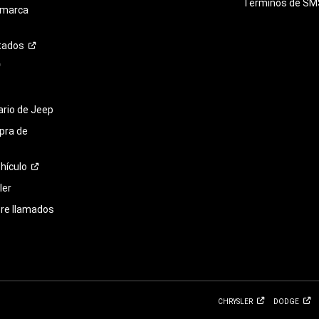
Términos de
SM
 marca
tados
tario de Jeep
pra de
hículo
ler
bre llamados
CHRYSLER
DODGE