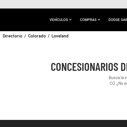
IR AL
CONTENIDO
PRINCIPAL
VEHÍCULOS
COMPRAS
DODGE GA
Directorio
IR A
Colorado
Loveland
NAVEGACIÓN
PRINCIPAL
CONCESIONARIOS D
Busca la 
CO. ¿No e