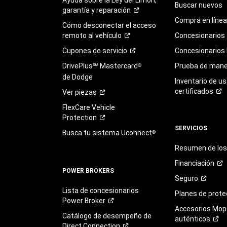
Buscar nuevos
garantía y
reparación
Compra en línea
Cómo desconectar el acceso
remoto al
vehículo
Concesionarios
Cupones de
servicio
Concesionarios
DrivePlus℠ Mastercard
Prueba de mane
®
de Dodge
Inventario de u
certificados
Ver
piezas
FlexCare Vehicle
Protection
SERVICIOS
Busca tu sistema Uconnect
®
Resumen de los 
Financiación
POWER BROKERS
Seguro
Lista de concesionarios
Planes de
prote
Power
Broker
Accesorios Mop
Catálogo de desempeño de
auténticos
Direct
Connection