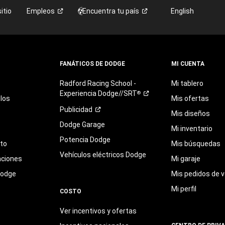
itio
Empleos
Encuentra tu
país
English
FANÁTICOS DE DODGE
MI CUENTA
Radford
Racing
School
-
Mi tablero
Experiencia
Dodge//SRT
®
los
Mis ofertas
Publicidad
Mis diseños
Dodge Garage
Mi inventario
Potencia Dodge
eto
Mis búsquedas
Vehículos eléctricos Dodge
aciones
Mi garaje
Dodge
Mis pedidos de v
Mi perfil
COSTO
Ver incentivos y ofertas