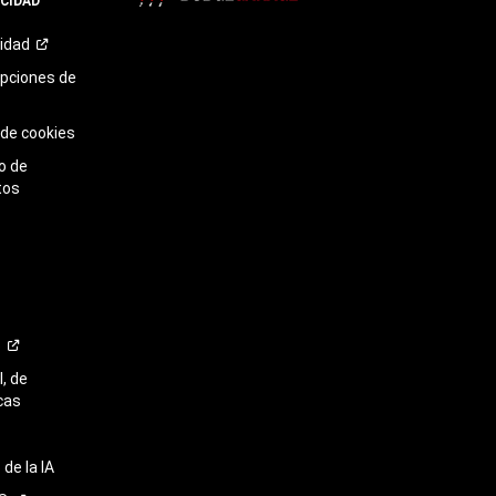
ACIDAD
TikTok​​​​​​​
cidad
opciones de
 de cookies
o de
tos
o
, de
cas
de la IA