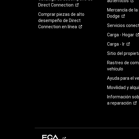
auténticos
Direct
Connection
Mercancía de la
Comprar piezas de alto
Dodge
desempeño de Direct
Servicios
conec
Connection en
línea
Carga -
Hogar
Carga -
Ir
Sitio del propie
Rastreo de com
vehículo
Ayuda para el
ve
Movilidad y alqui
Información so
a
reparación