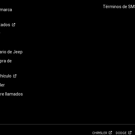
Términos de
SM
 marca
tados
tario de Jeep
pra de
hículo
ler
bre llamados
CHRYSLER
DODGE