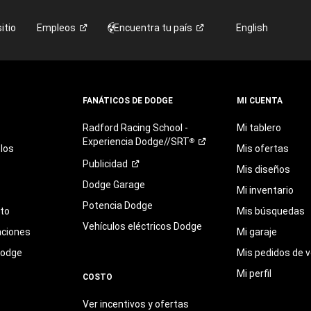
itio
Empleos
Encuentra tu
país
English
FANÁTICOS DE DODGE
MI CUENTA
Radford
Racing
School
-
Mi tablero
Experiencia
Dodge//SRT
®
los
Mis ofertas
Publicidad
Mis diseños
Dodge Garage
Mi inventario
Potencia Dodge
eto
Mis búsquedas
Vehículos eléctricos Dodge
aciones
Mi garaje
Dodge
Mis pedidos de v
Mi perfil
COSTO
Ver incentivos y ofertas