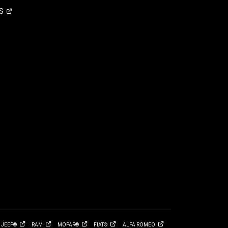
S
JEEP®
RAM
MOPAR®
FIAT®
ALFA
ROMEO