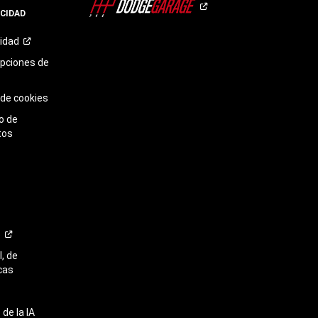
en
ACIDAD
TikTok​​​​​​​
cidad
opciones de
 de cookies
o de
tos
o
, de
cas
de la IA