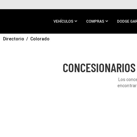
IR AL
CONTENIDO
PRINCIPAL
VEHÍCULOS
COMPRAS
DODGE GA
Directorio
IR A
Colorado
NAVEGACIÓN
PRINCIPAL
CONCESIONARIOS
Los conce
encontrar