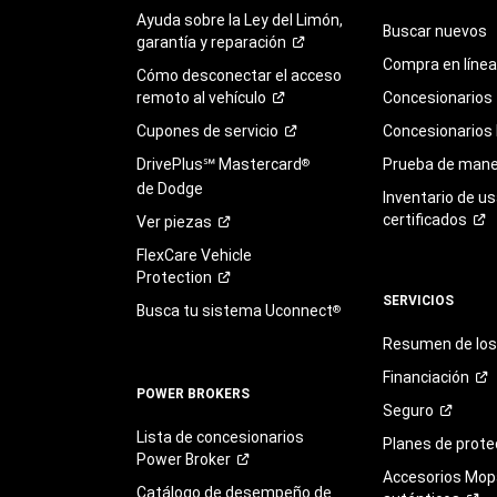
Ayuda sobre la Ley del Limón,
Buscar nuevos
garantía y
reparación
Compra en línea
Cómo desconectar el acceso
remoto al
vehículo
Concesionarios
Cupones de
servicio
Concesionarios
DrivePlus℠ Mastercard
Prueba de mane
®
de Dodge
Inventario de u
certificados
Ver
piezas
FlexCare Vehicle
Protection
SERVICIOS
Busca tu sistema Uconnect
®
Resumen de los 
Financiación
POWER BROKERS
Seguro
Lista de concesionarios
Planes de
prote
Power
Broker
Accesorios Mop
Catálogo de desempeño de