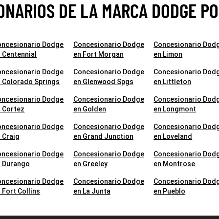
ONARIOS DE LA MARCA DODGE PO
oncesionario Dodge
Concesionario Dodge
Concesionario Dod
 Centennial
en Fort Morgan
en Limon
oncesionario Dodge
Concesionario Dodge
Concesionario Dod
 Colorado Springs
en Glenwood Spgs
en Littleton
oncesionario Dodge
Concesionario Dodge
Concesionario Dod
 Cortez
en Golden
en Longmont
oncesionario Dodge
Concesionario Dodge
Concesionario Dod
 Craig
en Grand Junction
en Loveland
oncesionario Dodge
Concesionario Dodge
Concesionario Dod
n Durango
en Greeley
en Montrose
oncesionario Dodge
Concesionario Dodge
Concesionario Dod
 Fort Collins
en La Junta
en Pueblo