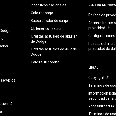
Incentivos nacionales
CENTRO DE PRIV
Calcular pago
Política de
priva
Busca el valor de canje
Administra tus 
privacidad
Obtener cotización
 Dodge
Configuraciones
Ofertas actuales de alquiler
jo
de Dodge
Política del marc
sados
privacidad de da
Ofertas actuales de APR de
Dodge
Calcula tu crédito
LEGAL
Copyright
servicios
Términos de
us
Información legal
seguridad y mar
cción
Accesibilidad
ar
Términos de uso 