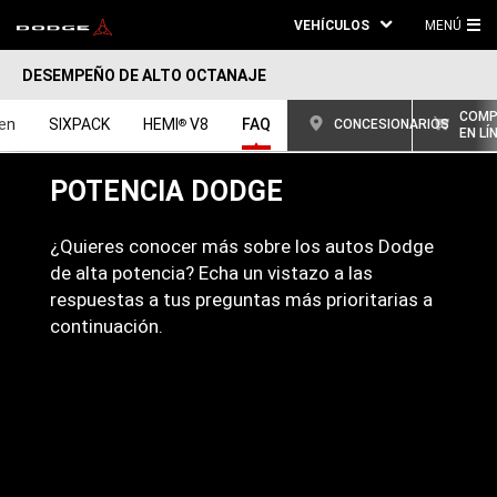
VEHÍCULOS
MENÚ
ME
DESEMPEÑO DE ALTO OCTANAJE
PRI
COMP
en
SIXPACK
HEMI
V8
FAQ
®
CONCESIONARIOS
EN LÍ
POTENCIA DODGE
¿Quieres conocer más sobre los autos Dodge
de alta potencia? Echa un vistazo a las
respuestas a tus preguntas más prioritarias a
continuación.