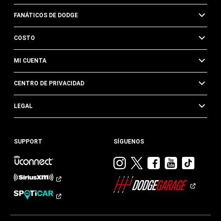
FANÁTICOS DE DODGE
COSTO
MI CUENTA
CENTRO DE PRIVACIDAD
LEGAL
SUPPORT
SÍGUENOS
Visitar
Visitar
Visitar
Visitar
Visit
Dodge
Dodge
Dodge
Dodge
Dod
en
en
en
en
en
Instagram
Twitter
Facebook
Youtub
TikTok​​​