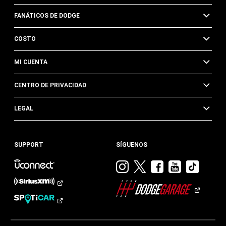
FANÁTICOS DE DODGE
COSTO
MI CUENTA
CENTRO DE PRIVACIDAD
LEGAL
SUPPORT
SÍGUENOS
Visitar
Visitar
Visitar
Visitar
Visit
Dodge
Dodge
Dodge
Dodge
Dod
en
en
en
en
en
Instagram
Twitter
Facebook
Youtub
TikTok​​​