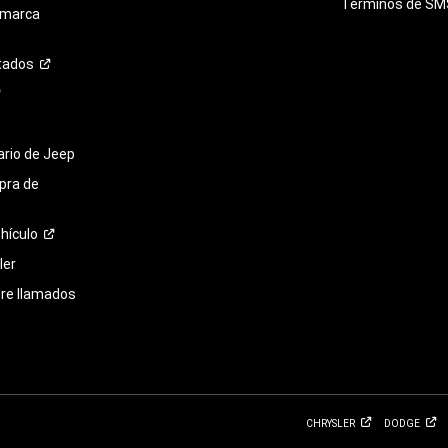
Términos de
SM
 marca
tados
tario de Jeep
pra de
hículo
ler
bre llamados
CHRYSLER
DODGE