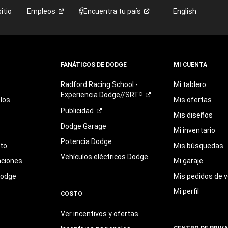
itio
Empleos
Encuentra tu
país
English
FANÁTICOS DE DODGE
MI CUENTA
Radford
Racing
School
-
Mi tablero
Experiencia
Dodge//SRT
®
los
Mis ofertas
Publicidad
Mis diseños
Dodge Garage
Mi inventario
Potencia Dodge
eto
Mis búsquedas
Vehículos eléctricos Dodge
aciones
Mi garaje
Dodge
Mis pedidos de v
Mi perfil
COSTO
Ver incentivos y ofertas