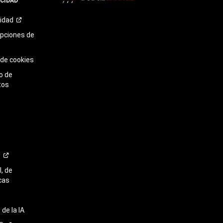
ACIDAD
TikTok​​​​​​​
cidad
opciones de
 de cookies
o de
tos
o
, de
cas
de la IA