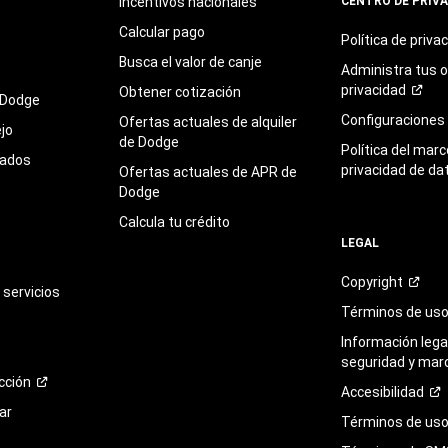
Incentivos nacionales
CENTRO DE PRIV
Calcular pago
Política de
priva
Busca el valor de canje
Administra tus 
privacidad
Obtener cotización
 Dodge
Configuraciones
Ofertas actuales de alquiler
jo
de Dodge
Política del marc
sados
privacidad de da
Ofertas actuales de APR de
Dodge
Calcula tu crédito
LEGAL
Copyright
servicios
Términos de
us
Información legal
seguridad y mar
cción
Accesibilidad
ar
Términos de uso 