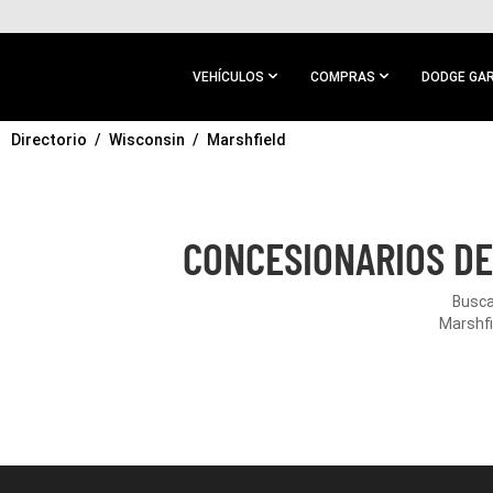
IR AL
CONTENIDO
PRINCIPAL
VEHÍCULOS
COMPRAS
DODGE GA
Directorio
IR A
Wisconsin
Marshfield
NAVEGACIÓN
PRINCIPAL
CONCESIONARIOS DE
Busca
Marshfi