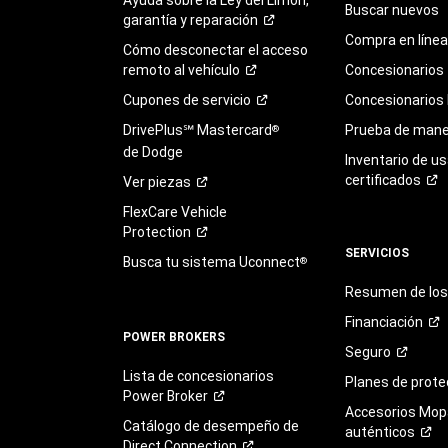
Buscar nuevos
garantía y
reparación
Compra en línea
Cómo desconectar el acceso
remoto al
vehículo
Concesionarios
Cupones de
servicio
Concesionarios
DrivePlus℠ Mastercard
Prueba de mane
®
de Dodge
Inventario de u
certificados
Ver
piezas
FlexCare Vehicle
Protection
SERVICIOS
Busca tu sistema Uconnect
®
Resumen de los 
Financiación
POWER BROKERS
Seguro
Lista de concesionarios
Planes de
prote
Power
Broker
Accesorios Mop
Catálogo de desempeño de
auténticos
Direct
Connection