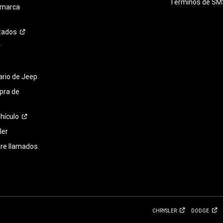
Términos de
SM
 marca
tados
tario de Jeep
pra de
hículo
ler
bre llamados
CHRYSLER
DODGE