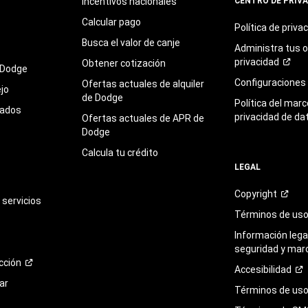
Incentivos nacionales
CENTRO DE PRIV
Calcular pago
Política de
priva
Busca el valor de canje
Administra tus 
privacidad
Obtener cotización
 Dodge
Configuraciones
Ofertas actuales de alquiler
jo
de Dodge
Política del marc
sados
privacidad de da
Ofertas actuales de APR de
Dodge
Calcula tu crédito
LEGAL
Copyright
servicios
Términos de
us
Información legal
seguridad y mar
cción
Accesibilidad
ar
Términos de uso 