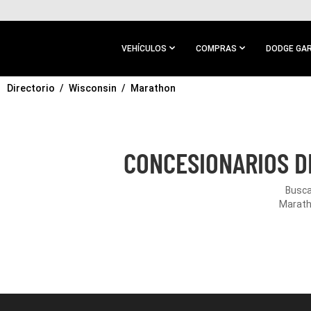
IR AL
CONTENIDO
PRINCIPAL
VEHÍCULOS
COMPRAS
DODGE GA
Directorio
IR A
Wisconsin
Marathon
NAVEGACIÓN
PRINCIPAL
CONCESIONARIOS D
Busca
Maratho