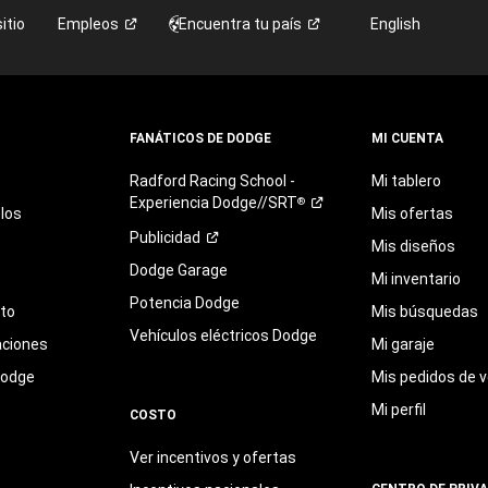
itio
Empleos
Encuentra tu
país
English
FANÁTICOS DE DODGE
MI CUENTA
Radford
Racing
School
-
Mi tablero
Experiencia
Dodge//SRT
®
los
Mis ofertas
Publicidad
Mis diseños
Dodge Garage
Mi inventario
Potencia Dodge
eto
Mis búsquedas
Vehículos eléctricos Dodge
aciones
Mi garaje
Dodge
Mis pedidos de v
Mi perfil
COSTO
Ver incentivos y ofertas