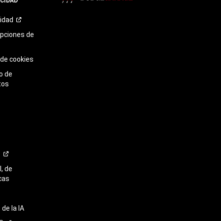
ACIDAD
TikTok​​​​​​​
cidad
opciones de
 de cookies
o de
tos
o
, de
cas
de la IA