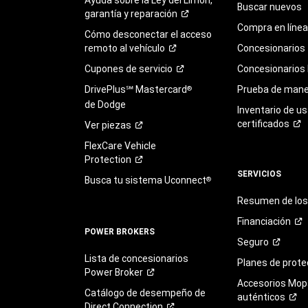
Buscar nuevos
garantía y
reparación
Compra en línea
Cómo desconectar el acceso
remoto al
vehículo
Concesionarios
Cupones de
servicio
Concesionarios
DrivePlus℠ Mastercard
Prueba de mane
®
de Dodge
Inventario de u
certificados
Ver
piezas
FlexCare Vehicle
Protection
SERVICIOS
Busca tu sistema Uconnect
®
Resumen de los 
Financiación
POWER BROKERS
Seguro
Lista de concesionarios
Planes de
prote
Power
Broker
Accesorios Mop
Catálogo de desempeño de
auténticos
Direct
Connection