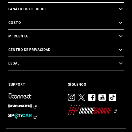
FANÁTICOS DE DODGE
COSTO
MI CUENTA
CENTRO DE PRIVACIDAD
LEGAL
SUPPORT
SÍGUENOS
Visitar
Visitar
Visitar
Visitar
Visit
Dodge
Dodge
Dodge
Dodge
Dod
en
en
en
en
en
Instagram
Twitter
Facebook
Youtub
TikTok​​​