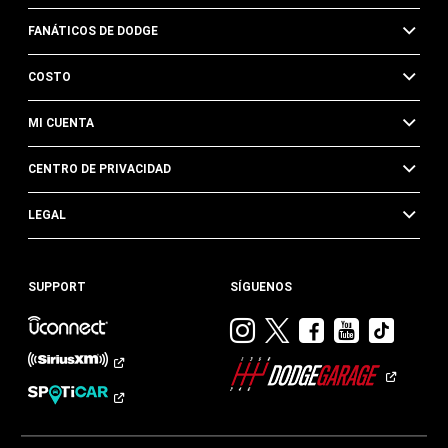
FANÁTICOS DE DODGE
COSTO
MI CUENTA
CENTRO DE PRIVACIDAD
LEGAL
SUPPORT
SÍGUENOS
Visitar
Visitar
Visitar
Visitar
Visit
Dodge
Dodge
Dodge
Dodge
Dod
en
en
en
en
en
Instagram
Twitter
Facebook
Youtub
TikTok​​​