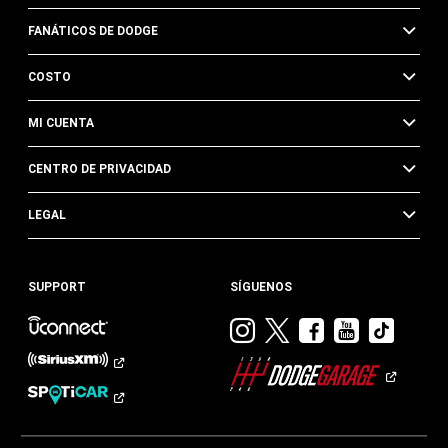
FANÁTICOS DE DODGE
COSTO
MI CUENTA
CENTRO DE PRIVACIDAD
LEGAL
SUPPORT
SÍGUENOS
Visitar
Visitar
Visitar
Visitar
Visit
Dodge
Dodge
Dodge
Dodge
Dod
en
en
en
en
en
Instagram
Twitter
Facebook
Youtub
TikTok​​​