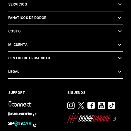
SERVICIOS
FANÁTICOS DE DODGE
COSTO
MI CUENTA
CENTRO DE PRIVACIDAD
LEGAL
SUPPORT
SÍGUENOS
Visitar
Visitar
Visitar
Visitar
Visit
Dodge
Dodge
Dodge
Dodge
Dod
en
en
en
en
en
Instagram
Twitter
Facebook
Youtub
TikTok​​​