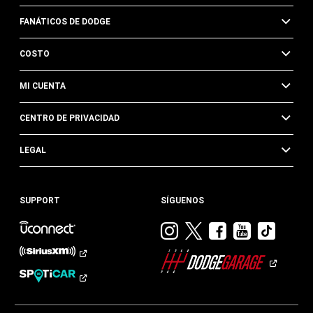
FANÁTICOS DE DODGE
COSTO
MI CUENTA
CENTRO DE PRIVACIDAD
LEGAL
SUPPORT
SÍGUENOS
Visitar
Visitar
Visitar
Visitar
Visit
Dodge
Dodge
Dodge
Dodge
Dod
en
en
en
en
en
Instagram
Twitter
Facebook
Youtub
TikTok​​​