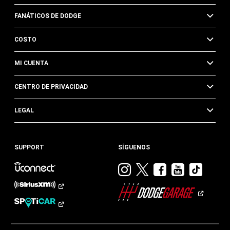
FANÁTICOS DE DODGE
COSTO
MI CUENTA
CENTRO DE PRIVACIDAD
LEGAL
SUPPORT
SÍGUENOS
Visitar
Visitar
Visitar
Visitar
Visit
Dodge
Dodge
Dodge
Dodge
Dod
en
en
en
en
en
Instagram
Twitter
Facebook
Youtub
TikTok​​​