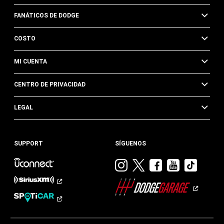
FANÁTICOS DE DODGE
COSTO
MI CUENTA
CENTRO DE PRIVACIDAD
LEGAL
SUPPORT
SÍGUENOS
Visitar
Visitar
Visitar
Visitar
Visit
Dodge
Dodge
Dodge
Dodge
Dod
en
en
en
en
en
Instagram
Twitter
Facebook
Youtub
TikTok​​​