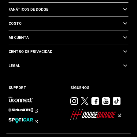
FANÁTICOS DE DODGE
COSTO
MI CUENTA
CENTRO DE PRIVACIDAD
LEGAL
SUPPORT
SÍGUENOS
Visitar
Visitar
Visitar
Visitar
Visit
Dodge
Dodge
Dodge
Dodge
Dod
en
en
en
en
en
Instagram
Twitter
Facebook
Youtub
TikTok​​​