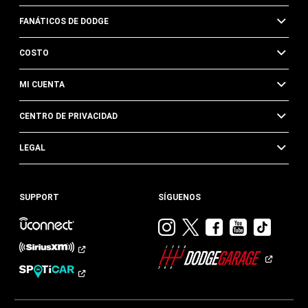
FANÁTICOS DE DODGE
COSTO
MI CUENTA
CENTRO DE PRIVACIDAD
LEGAL
SUPPORT
SÍGUENOS
Visitar
Visitar
Visitar
Visitar
Visit
Dodge
Dodge
Dodge
Dodge
Dod
en
en
en
en
en
Instagram
Twitter
Facebook
Youtub
TikTok​​​