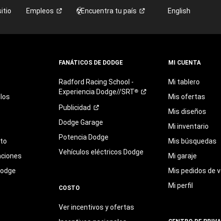
itio
Empleos
Encuentra tu
país
English
FANÁTICOS DE DODGE
MI CUENTA
Radford
Racing
School
-
Mi tablero
Experiencia
Dodge//SRT
®
los
Mis ofertas
Publicidad
Mis diseños
Dodge Garage
Mi inventario
Potencia Dodge
eto
Mis búsquedas
Vehículos eléctricos Dodge
aciones
Mi garaje
Dodge
Mis pedidos de v
Mi perfil
COSTO
Ver incentivos y ofertas