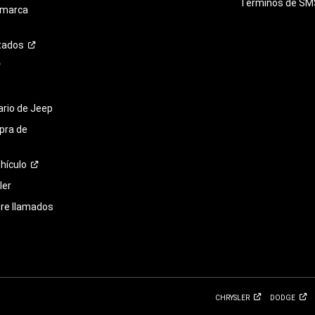
Términos de
SM
 marca
tados
tario de Jeep
pra de
hículo
ler
bre llamados
CHRYSLER
DODGE