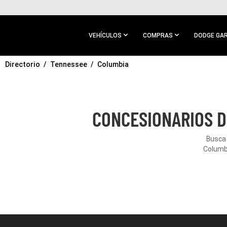
IR AL
CONTENIDO
PRINCIPAL
VEHÍCULOS
COMPRAS
DODGE GA
Directorio
IR A
Tennessee
Columbia
NAVEGACIÓN
PRINCIPAL
CONCESIONARIOS D
Busca 
Columbi