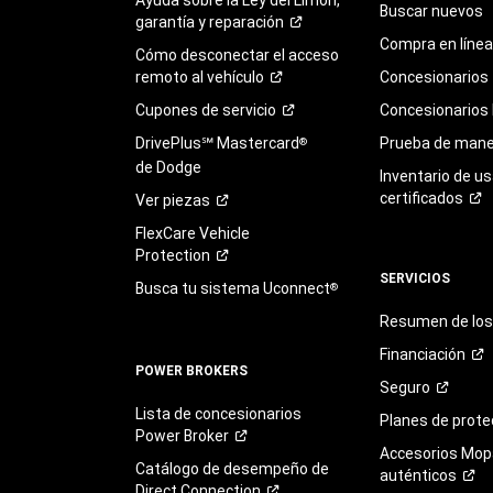
Buscar nuevos
garantía y
reparación
Compra en línea
Cómo desconectar el acceso
remoto al
vehículo
Concesionarios
Cupones de
servicio
Concesionarios
DrivePlus℠ Mastercard
Prueba de mane
®
de Dodge
Inventario de u
certificados
Ver
piezas
FlexCare Vehicle
Protection
SERVICIOS
Busca tu sistema Uconnect
®
Resumen de los 
Financiación
POWER BROKERS
Seguro
Lista de concesionarios
Planes de
prote
Power
Broker
Accesorios Mop
Catálogo de desempeño de
auténticos
Direct
Connection