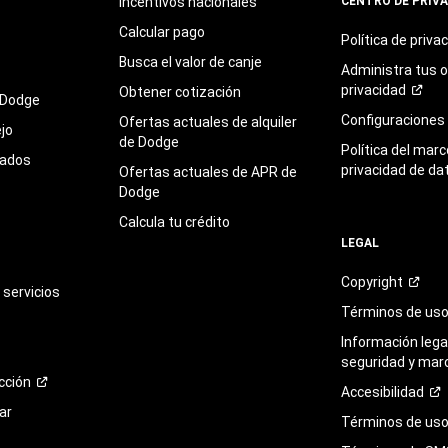
Incentivos nacionales
CENTRO DE PRIV
Calcular pago
Política de
priva
Busca el valor de canje
Administra tus 
privacidad
Obtener cotización
 Dodge
Configuraciones
Ofertas actuales de alquiler
jo
de Dodge
Política del marc
sados
privacidad de da
Ofertas actuales de APR de
Dodge
Calcula tu crédito
LEGAL
Copyright
servicios
Términos de
us
Información legal
seguridad y mar
cción
Accesibilidad
ar
Términos de uso 