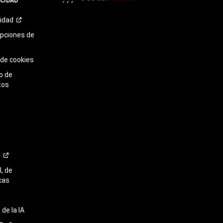
ACIDAD
TikTok​​​​​​​
cidad
opciones de
 de cookies
o de
tos
o
, de
cas
de la IA