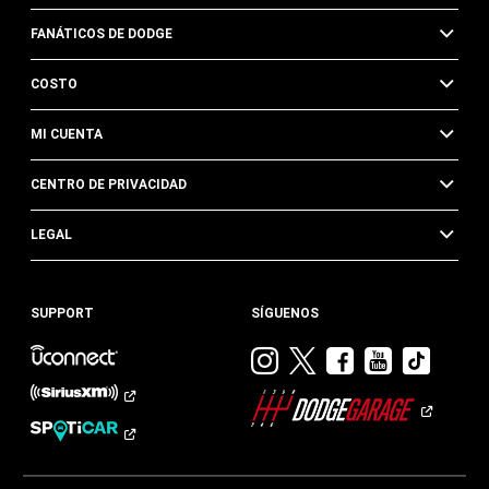
FANÁTICOS DE DODGE
COSTO
MI CUENTA
CENTRO DE PRIVACIDAD
LEGAL
SUPPORT
SÍGUENOS
Visitar
Visitar
Visitar
Visitar
Visit
Dodge
Dodge
Dodge
Dodge
Dod
en
en
en
en
en
Instagram
Twitter
Facebook
Youtub
TikTok​​​