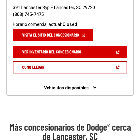
391 Lancaster Byp E Lancaster, SC 29720
(803) 745-7475
Horario comercial actual:
Closed
(ABRIR
VISITA EL SITIO DEL CONCESIONARIO
EN
UNA
VENTANA
(ABRIR
VER INVENTARIO DEL CONCESIONARIO
NUEVA)
EN
UNA
VENTANA
(ABRIR
CÓMO LLEGAR
NUEVA)
EN
UNA
VENTANA
NUEVA)
Vehículos disponibles
Más concesionarios de Dodge
cerca
®
de Lancaster, SC