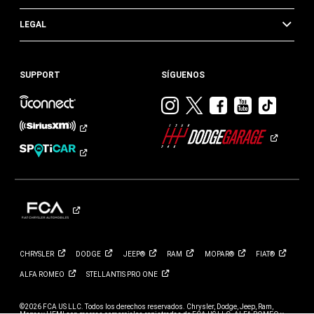
LEGAL
SUPPORT
SÍGUENOS
Visitar
Visitar
Visitar
Visitar
Visit
Dodge
Dodge
Dodge
Dodge
Dod
en
en
en
en
en
Instagram
Twitter
Facebook
Youtub
TikTok​​​
CHRYSLER
DODGE
JEEP®
RAM
MOPAR®
FIAT®
ALFA
ROMEO
STELLANTIS PRO
ONE
©2026 FCA US LLC. Todos los derechos reservados. Chrysler, Dodge, Jeep, Ram,