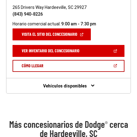
265 Drivers Way Hardeeville, SC 29927
(843) 940-8226
Horario comercial actual:
9:00 am - 7:30 pm
(ABRIR
VISITA EL SITIO DEL CONCESIONARIO
EN
UNA
VENTANA
(ABRIR
VER INVENTARIO DEL CONCESIONARIO
NUEVA)
EN
UNA
VENTANA
(ABRIR
CÓMO LLEGAR
NUEVA)
EN
UNA
VENTANA
NUEVA)
Vehículos disponibles
Más concesionarios de Dodge
cerca
®
de Hardeeville, SC