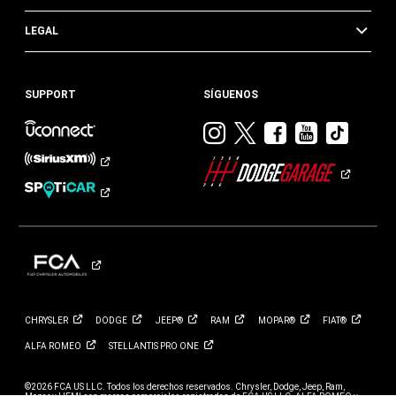
LEGAL
SUPPORT
SÍGUENOS
Visitar
Visitar
Visitar
Visitar
Visit
Dodge
Dodge
Dodge
Dodge
Dod
en
en
en
en
en
Instagram
Twitter
Facebook
Youtub
TikTok​​​
CHRYSLER
DODGE
JEEP®
RAM
MOPAR®
FIAT®
ALFA
ROMEO
STELLANTIS PRO
ONE
©2026 FCA US LLC. Todos los derechos reservados. Chrysler, Dodge, Jeep, Ram,