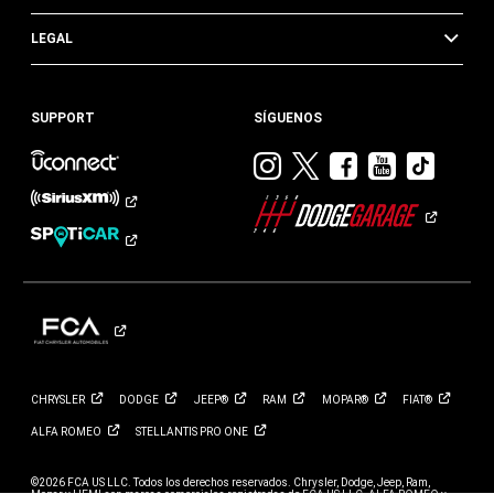
LEGAL
SUPPORT
SÍGUENOS
Visitar
Visitar
Visitar
Visitar
Visit
Dodge
Dodge
Dodge
Dodge
Dod
en
en
en
en
en
Instagram
Twitter
Facebook
Youtub
TikTok​​​
CHRYSLER
DODGE
JEEP®
RAM
MOPAR®
FIAT®
ALFA
ROMEO
STELLANTIS PRO
ONE
©2026 FCA US LLC. Todos los derechos reservados. Chrysler, Dodge, Jeep, Ram,