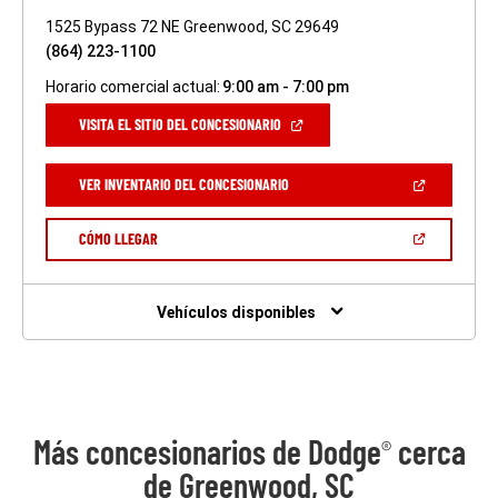
1525 Bypass 72 NE Greenwood, SC 29649
(864) 223-1100
Horario comercial actual:
9:00 am - 7:00 pm
(ABRIR
VISITA EL SITIO DEL CONCESIONARIO
EN
UNA
VENTANA
(ABRIR
VER INVENTARIO DEL CONCESIONARIO
NUEVA)
EN
UNA
VENTANA
(ABRIR
CÓMO LLEGAR
NUEVA)
EN
UNA
VENTANA
NUEVA)
Vehículos disponibles
Más concesionarios de Dodge
cerca
®
de Greenwood, SC