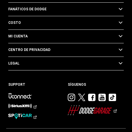
FANÁTICOS DE DODGE
COSTO
MI CUENTA
CENTRO DE PRIVACIDAD
LEGAL
SUPPORT
SÍGUENOS
Visitar
Visitar
Visitar
Visitar
Visit
Dodge
Dodge
Dodge
Dodge
Dod
en
en
en
en
en
Instagram
Twitter
Facebook
Youtub
TikTok​​​