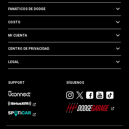
FANÁTICOS DE DODGE
COSTO
MI CUENTA
CENTRO DE PRIVACIDAD
LEGAL
SUPPORT
SÍGUENOS
Visitar
Visitar
Visitar
Visitar
Visit
Dodge
Dodge
Dodge
Dodge
Dod
en
en
en
en
en
Instagram
Twitter
Facebook
Youtub
TikTok​​​