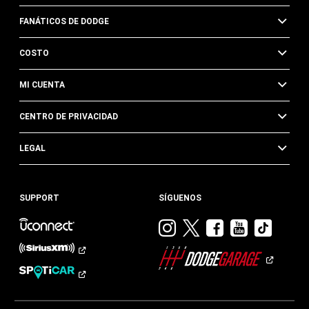
FANÁTICOS DE DODGE
COSTO
MI CUENTA
CENTRO DE PRIVACIDAD
LEGAL
SUPPORT
SÍGUENOS
Visitar
Visitar
Visitar
Visitar
Visit
Dodge
Dodge
Dodge
Dodge
Dod
en
en
en
en
en
Instagram
Twitter
Facebook
Youtub
TikTok​​​