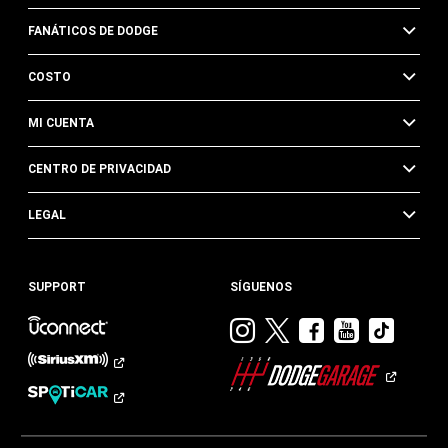
FANÁTICOS DE DODGE
COSTO
MI CUENTA
CENTRO DE PRIVACIDAD
LEGAL
SUPPORT
SÍGUENOS
Visitar
Visitar
Visitar
Visitar
Visit
Dodge
Dodge
Dodge
Dodge
Dod
en
en
en
en
en
Instagram
Twitter
Facebook
Youtub
TikTok​​​