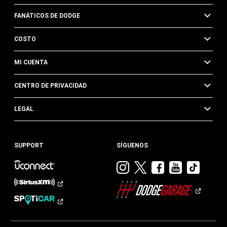
FANÁTICOS DE DODGE
COSTO
MI CUENTA
CENTRO DE PRIVACIDAD
LEGAL
SUPPORT
SÍGUENOS
Visitar
Visitar
Visitar
Visitar
Visit
Dodge
Dodge
Dodge
Dodge
Dod
en
en
en
en
en
Instagram
Twitter
Facebook
Youtub
TikTok​​​