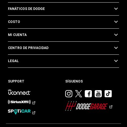
FANÁTICOS DE DODGE
COSTO
MI CUENTA
CENTRO DE PRIVACIDAD
LEGAL
SUPPORT
SÍGUENOS
Visitar
Visitar
Visitar
Visitar
Visit
Dodge
Dodge
Dodge
Dodge
Dod
en
en
en
en
en
Instagram
Twitter
Facebook
Youtub
TikTok​​​