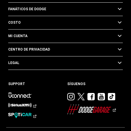
FANÁTICOS DE DODGE
COSTO
MI CUENTA
CENTRO DE PRIVACIDAD
LEGAL
SUPPORT
SÍGUENOS
Visitar
Visitar
Visitar
Visitar
Visit
Dodge
Dodge
Dodge
Dodge
Dod
en
en
en
en
en
Instagram
Twitter
Facebook
Youtub
TikTok​​​