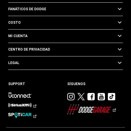
FANÁTICOS DE DODGE
COSTO
MI CUENTA
CENTRO DE PRIVACIDAD
LEGAL
SUPPORT
SÍGUENOS
Visitar
Visitar
Visitar
Visitar
Visit
Dodge
Dodge
Dodge
Dodge
Dod
en
en
en
en
en
Instagram
Twitter
Facebook
Youtub
TikTok​​​