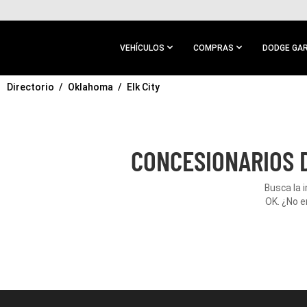
IR AL
CONTENIDO
PRINCIPAL
VEHÍCULOS
COMPRAS
DODGE GA
Directorio
IR A
Oklahoma
Elk City
NAVEGACIÓN
PRINCIPAL
CONCESIONARIOS D
Busca la 
OK. ¿No e