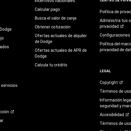
Incentivos nacionales
CENTRO DE PRIV
Calcular pago
Política de
priva
Busca el valor de canje
Administra tus 
privacidad
Obtener cotización
 Dodge
Configuraciones
Ofertas actuales de alquiler
jo
de Dodge
Política del marc
sados
privacidad de da
Ofertas actuales de APR de
Dodge
Calcula tu crédito
LEGAL
Copyright
servicios
Términos de
us
Información legal
seguridad y mar
cción
Accesibilidad
ar
Términos de uso 