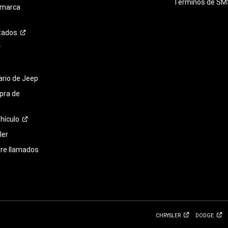
Términos de
SM
 marca
tados
tario de Jeep
pra de
hículo
ler
bre llamados
CHRYSLER
DODGE