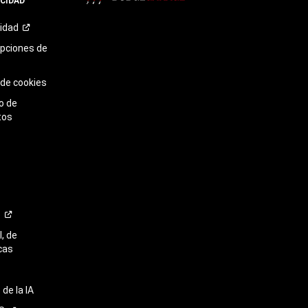
ACIDAD
TikTok​​​​​​​
cidad
opciones de
 de cookies
o de
tos
o
, de
cas
de la IA