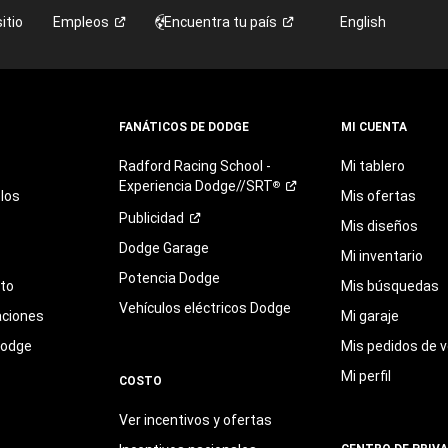
itio
Empleos
Encuentra tu
país
English
FANÁTICOS DE DODGE
MI CUENTA
Radford
Racing
School
-
Mi tablero
Experiencia
Dodge//SRT
®
los
Mis ofertas
Publicidad
Mis diseños
Dodge Garage
Mi inventario
Potencia Dodge
eto
Mis búsquedas
Vehículos eléctricos Dodge
aciones
Mi garaje
Dodge
Mis pedidos de v
Mi perfil
COSTO
Ver incentivos y ofertas