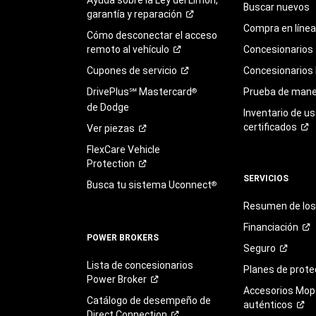
Buscar nuevos
garantía y
reparación
Compra en línea
Cómo desconectar el acceso
remoto al
vehículo
Concesionarios
Cupones de
servicio
Concesionarios
DrivePlus℠ Mastercard
Prueba de mane
®
de Dodge
Inventario de u
certificados
Ver
piezas
FlexCare Vehicle
Protection
SERVICIOS
Busca tu sistema Uconnect
®
Resumen de los 
Financiación
POWER BROKERS
Seguro
Lista de concesionarios
Planes de
prote
Power
Broker
Accesorios Mop
Catálogo de desempeño de
auténticos
Direct
Connection