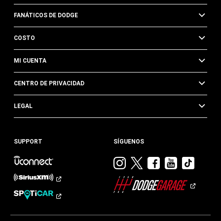
FANÁTICOS DE DODGE
COSTO
MI CUENTA
CENTRO DE PRIVACIDAD
LEGAL
SUPPORT
SÍGUENOS
Visitar
Visitar
Visitar
Visitar
Visit
Dodge
Dodge
Dodge
Dodge
Dod
en
en
en
en
en
Instagram
Twitter
Facebook
Youtub
TikTok​​​