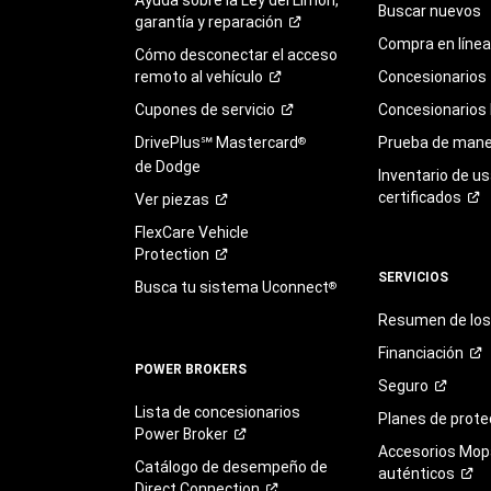
Buscar nuevos
garantía y
reparación
Compra en línea
Cómo desconectar el acceso
remoto al
vehículo
Concesionarios
Cupones de
servicio
Concesionarios
DrivePlus℠ Mastercard
Prueba de mane
®
de Dodge
Inventario de u
certificados
Ver
piezas
FlexCare Vehicle
Protection
SERVICIOS
Busca tu sistema Uconnect
®
Resumen de los 
Financiación
POWER BROKERS
Seguro
Lista de concesionarios
Planes de
prote
Power
Broker
Accesorios Mop
Catálogo de desempeño de
auténticos
Direct
Connection