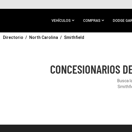
IR AL
CONTENIDO
PRINCIPAL
VEHÍCULOS
COMPRAS
DODGE GA
Directorio
IR A
North Carolina
Smithfield
NAVEGACIÓN
PRINCIPAL
CONCESIONARIOS DE
Busca l
Smithfi