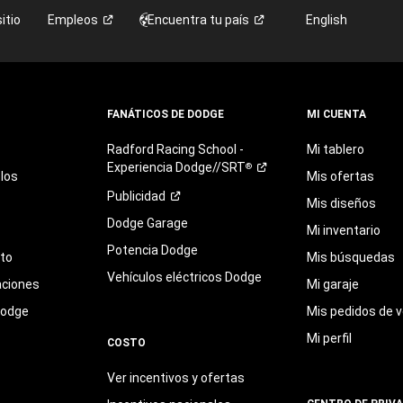
itio
Empleos
Encuentra tu
país
English
FANÁTICOS DE DODGE
MI CUENTA
Radford
Racing
School
-
Mi tablero
Experiencia
Dodge//SRT
®
los
Mis ofertas
Publicidad
Mis diseños
Dodge Garage
Mi inventario
Potencia Dodge
eto
Mis búsquedas
Vehículos eléctricos Dodge
aciones
Mi garaje
Dodge
Mis pedidos de v
Mi perfil
COSTO
Ver incentivos y ofertas