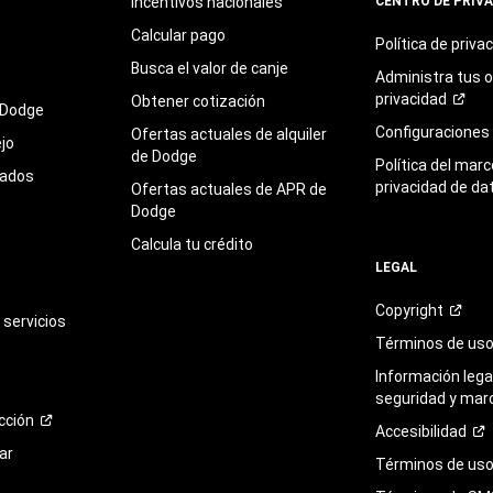
Incentivos nacionales
CENTRO DE PRIV
Calcular pago
Política de
priva
Busca el valor de canje
Administra tus 
privacidad
Obtener cotización
 Dodge
Configuraciones
Ofertas actuales de alquiler
jo
de Dodge
Política del marc
sados
privacidad de da
Ofertas actuales de APR de
Dodge
Calcula tu crédito
LEGAL
Copyright
servicios
Términos de
us
Información legal
seguridad y mar
cción
Accesibilidad
ar
Términos de uso 