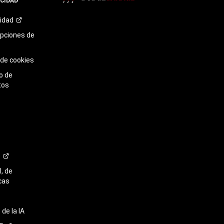
ACIDAD
TikTok​​​​​​​
cidad
opciones de
 de cookies
o de
tos
o
, de
cas
de la IA