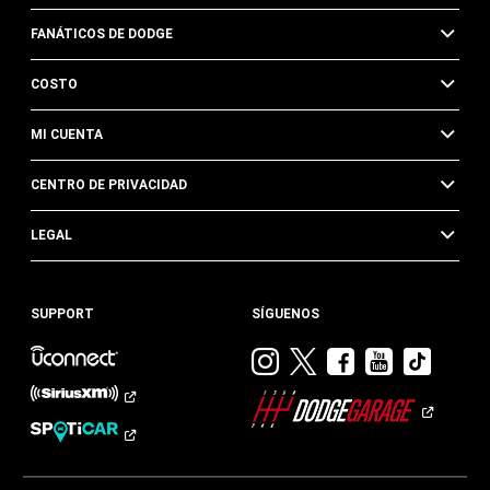
FANÁTICOS DE DODGE
COSTO
MI CUENTA
CENTRO DE PRIVACIDAD
LEGAL
SUPPORT
SÍGUENOS
Visitar
Visitar
Visitar
Visitar
Visit
Dodge
Dodge
Dodge
Dodge
Dod
en
en
en
en
en
Instagram
Twitter
Facebook
Youtub
TikTok​​​