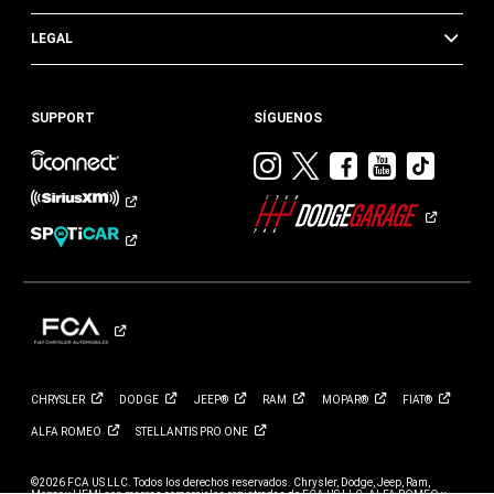
LEGAL
SUPPORT
SÍGUENOS
Visitar
Visitar
Visitar
Visitar
Visit
Dodge
Dodge
Dodge
Dodge
Dod
en
en
en
en
en
Instagram
Twitter
Facebook
Youtub
TikTok​​​
CHRYSLER
DODGE
JEEP®
RAM
MOPAR®
FIAT®
ALFA
ROMEO
STELLANTIS PRO
ONE
©2026 FCA US LLC. Todos los derechos reservados. Chrysler, Dodge, Jeep, Ram,