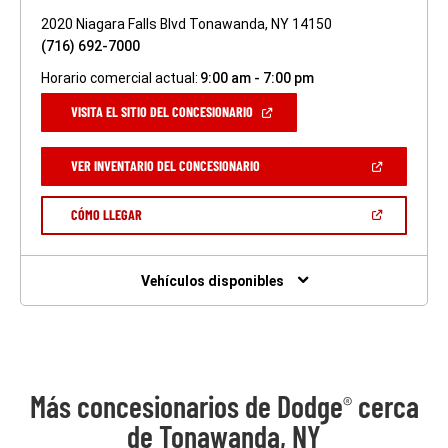
2020 Niagara Falls Blvd Tonawanda, NY 14150
(716) 692-7000
Horario comercial actual:
9:00 am - 7:00 pm
(ABRIR
VISITA EL SITIO DEL CONCESIONARIO
EN
UNA
VENTANA
(ABRIR
VER INVENTARIO DEL CONCESIONARIO
NUEVA)
EN
UNA
VENTANA
(ABRIR
CÓMO LLEGAR
NUEVA)
EN
UNA
VENTANA
NUEVA)
Vehículos disponibles
Más concesionarios de Dodge
cerca
®
de Tonawanda, NY