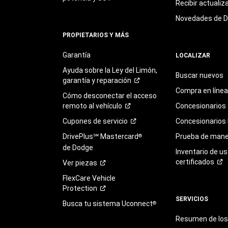
Recibir actualiz
Novedades de 
PROPIETARIOS Y MÁS
Garantía
LOCALIZAR
Ayuda sobre la Ley del Limón,
Buscar nuevos
garantía y
reparación
Compra en línea
Cómo desconectar el acceso
remoto al
vehículo
Concesionarios
Cupones de
servicio
Concesionarios
DrivePlus℠ Mastercard
Prueba de mane
®
de Dodge
Inventario de u
certificados
Ver
piezas
FlexCare Vehicle
Protection
SERVICIOS
Busca tu sistema Uconnect
®
Resumen de los 