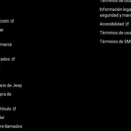
Términos de
us
Información legal
seguridad y mar
cción
Accesibilidad
ar
Términos de uso 
Términos de
SM
 marca
tados
tario de Jeep
pra de
hículo
ler
bre llamados