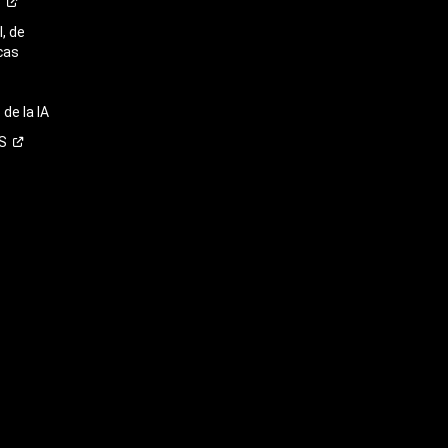
o
, de
cas
de la IA
S