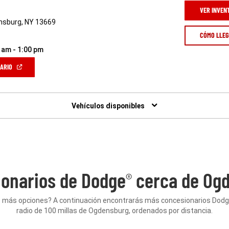
VER INVEN
nsburg, NY 13669
CÓMO LLE
 am - 1:00 pm
(ABRIR
NARIO
EN
UNA
VENTANA
NUEVA)
Vehículos disponibles
onarios de Dodge
cerca de Ogd
®
 más opciones? A continuación encontrarás más concesionarios Dod
radio de 100 millas de Ogdensburg, ordenados por distancia.