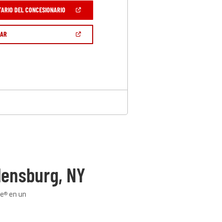
(ABRIR
TARIO DEL CONCESIONARIO
EN
UNA
VENTANA
(ABRIR
GAR
NUEVA)
EN
UNA
VENTANA
NUEVA)
ensburg, NY
ge
en un
®