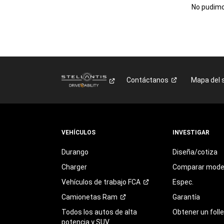
No pudimos
Contáctanos
Mapa del s
VEHÍCULOS
INVESTIGAR
Durango
Diseña/cotiza
Charger
Comparar mode
Vehículos de trabajo
FCA
Espec.
Camionetas
Ram
Garantía
Todos los autos de alta
Obtener un foll
potencia y SUV