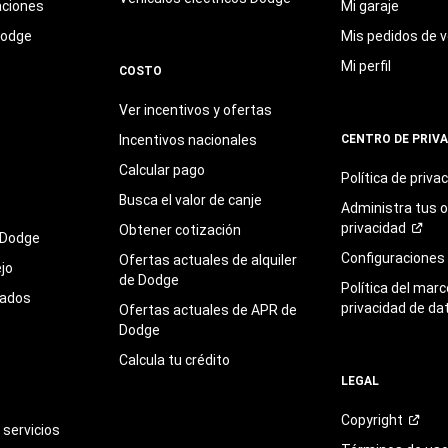
aciones
Mi garaje
Dodge
Mis pedidos de v
Mi perfil
COSTO
Ver incentivos y ofertas
Incentivos nacionales
CENTRO DE PRIV
Calcular pago
Política de
priva
Busca el valor de canje
Administra tus 
privacidad
Obtener cotización
 Dodge
Configuraciones
Ofertas actuales de alquiler
jo
de Dodge
Política del marc
sados
privacidad de da
Ofertas actuales de APR de
Dodge
Calcula tu crédito
LEGAL
Copyright
servicios