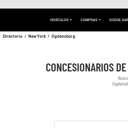
IR AL
CONTENIDO
PRINCIPAL
VEHÍCULOS
COMPRAS
DODGE GA
Directorio
IR A
New York
Ogdensburg
NAVEGACIÓN
PRINCIPAL
CONCESIONARIOS DE
Busca
Ogdensbu