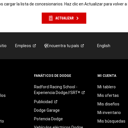
 cargar la lista de concesionarios. Haz clic en Actualizar para volver a 
ACTUALIZAR
itio
Empleos
Encuentra tu
país
English
FANÁTICOS DE DODGE
MI CUENTA
Radford
Racing
School
-
Mi tablero
Experiencia
Dodge//SRT
®
los
Mis ofertas
Publicidad
Mis diseños
Dodge Garage
Mi inventario
Potencia Dodge
eto
Mis búsquedas
Vehículos eléctricos Dodge