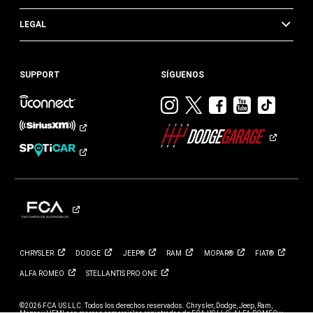
LEGAL
SUPPORT
SÍGUENOS
Visitar
Visitar
Visitar
Visitar
Visit
Dodge
Dodge
Dodge
Dodge
Dod
en
en
en
en
en
Instagram
Twitter
Facebook
Youtub
TikTok​​​
CHRYSLER
DODGE
JEEP®
RAM
MOPAR®
FIAT®
ALFA
ROMEO
STELLANTIS PRO
ONE
©2026 FCA US LLC. Todos los derechos reservados. Chrysler, Dodge, Jeep, Ram,