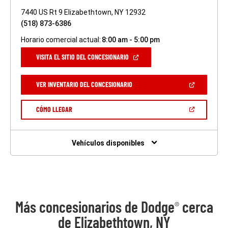
7440 US Rt 9 Elizabethtown, NY 12932
(518) 873-6386
Horario comercial actual:
8:00 am - 5:00 pm
(ABRIR
VISITA EL SITIO DEL CONCESIONARIO
EN
UNA
VENTANA
(ABRIR
VER INVENTARIO DEL CONCESIONARIO
NUEVA)
EN
UNA
VENTANA
(ABRIR
CÓMO LLEGAR
NUEVA)
EN
UNA
VENTANA
NUEVA)
Vehículos disponibles
Más concesionarios de Dodge
cerca
®
de Elizabethtown, NY