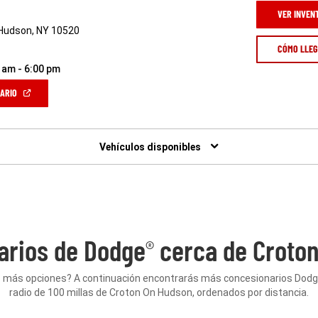
VER INVEN
-Hudson, NY 10520
CÓMO LLE
 am - 6:00 pm
(ABRIR
NARIO
EN
UNA
VENTANA
NUEVA)
Vehículos disponibles
arios de Dodge
cerca de Croton
®
 más opciones? A continuación encontrarás más concesionarios Dod
radio de 100 millas de Croton On Hudson, ordenados por distancia.