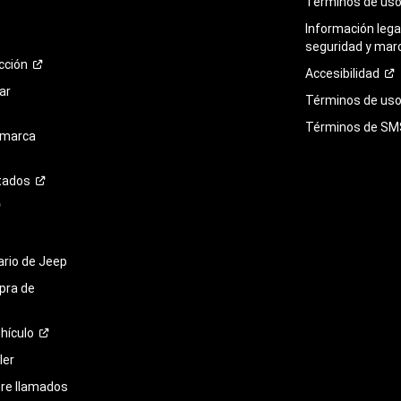
Términos de
us
Información legal
seguridad y mar
cción
Accesibilidad
ar
Términos de uso 
Términos de
SM
 marca
tados
tario de Jeep
pra de
hículo
ler
bre llamados