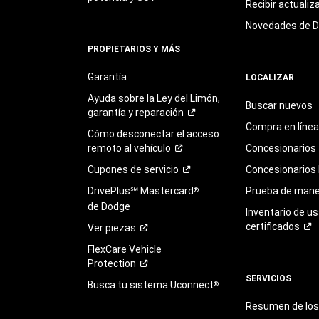
Recibir actualiz
Novedades de 
PROPIETARIOS Y MÁS
Garantía
LOCALIZAR
Ayuda sobre la Ley del Limón,
Buscar nuevos
garantía y
reparación
Compra en línea
Cómo desconectar el acceso
remoto al
vehículo
Concesionarios
Cupones de
servicio
Concesionarios
DrivePlus℠ Mastercard
Prueba de mane
®
de Dodge
Inventario de u
certificados
Ver
piezas
FlexCare Vehicle
Protection
SERVICIOS
Busca tu sistema Uconnect
®
Resumen de los 