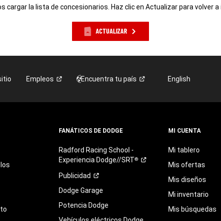
 cargar la lista de concesionarios. Haz clic en Actualizar para volver a 
ACTUALIZAR
itio
Empleos
Encuentra tu
país
English
FANÁTICOS DE DODGE
MI CUENTA
Radford
Racing
School
-
Mi tablero
Experiencia
Dodge//SRT
®
los
Mis ofertas
Publicidad
Mis diseños
Dodge Garage
Mi inventario
Potencia Dodge
eto
Mis búsquedas
Vehículos eléctricos Dodge