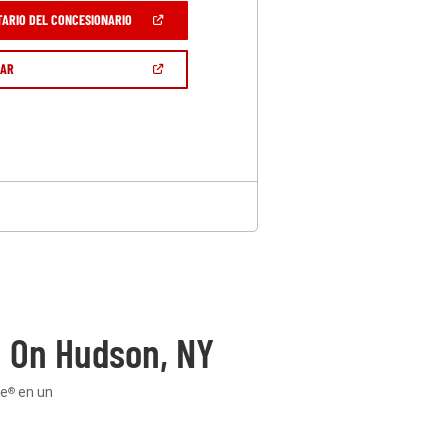
(ABRIR
TARIO DEL CONCESIONARIO
EN
UNA
VENTANA
(ABRIR
GAR
NUEVA)
EN
UNA
VENTANA
NUEVA)
 On Hudson, NY
ge
en un
®