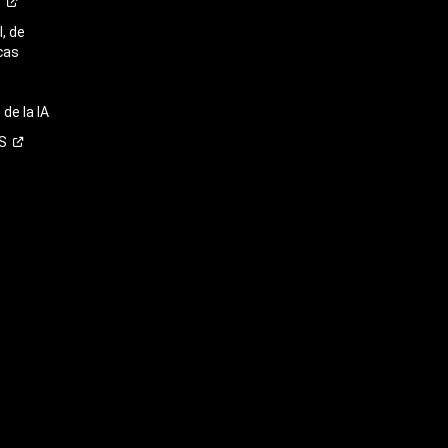
o
, de
cas
de la IA
S