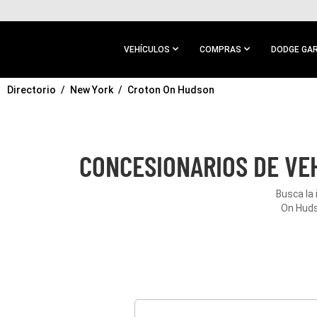
IR AL
CONTENIDO
PRINCIPAL
VEHÍCULOS
COMPRAS
DODGE GA
Directorio
IR A
New York
Croton On Hudson
NAVEGACIÓN
PRINCIPAL
CONCESIONARIOS DE VE
Busca la
On Huds