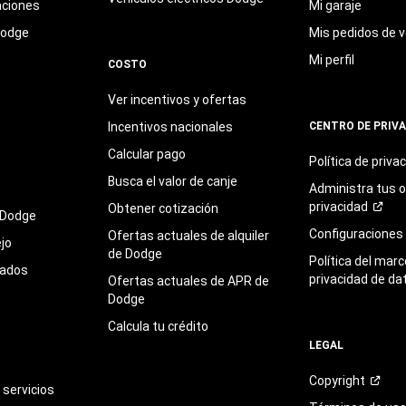
aciones
Mi garaje
Dodge
Mis pedidos de v
Mi perfil
COSTO
Ver incentivos y ofertas
Incentivos nacionales
CENTRO DE PRIV
Calcular pago
Política de
priva
Busca el valor de canje
Administra tus 
privacidad
Obtener cotización
 Dodge
Configuraciones
Ofertas actuales de alquiler
jo
de Dodge
Política del marc
sados
privacidad de da
Ofertas actuales de APR de
Dodge
Calcula tu crédito
LEGAL
Copyright
servicios