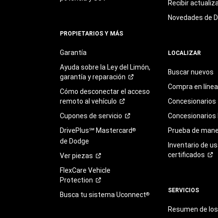
Recibir actualiz
Novedades de 
PROPIETARIOS Y MÁS
Garantía
LOCALIZAR
Ayuda sobre la Ley del Limón,
Buscar nuevos
garantía y
reparación
Compra en línea
Cómo desconectar el acceso
remoto al
vehículo
Concesionarios
Cupones de
servicio
Concesionarios
DrivePlus℠ Mastercard
Prueba de mane
®
de Dodge
Inventario de u
certificados
Ver
piezas
FlexCare Vehicle
Protection
SERVICIOS
Busca tu sistema Uconnect
®
Resumen de los 