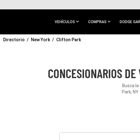
IR AL
CONTENIDO
PRINCIPAL
VEHÍCULOS
COMPRAS
DODGE GA
Directorio
IR A
New York
Clifton Park
NAVEGACIÓN
PRINCIPAL
CONCESIONARIOS DE 
Busca la
Park, NY