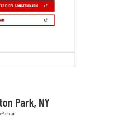
(ABRIR
TARIO DEL CONCESIONARIO
EN
UNA
VENTANA
(ABRIR
GAR
NUEVA)
EN
UNA
VENTANA
NUEVA)
ton Park, NY
ge
en un
®