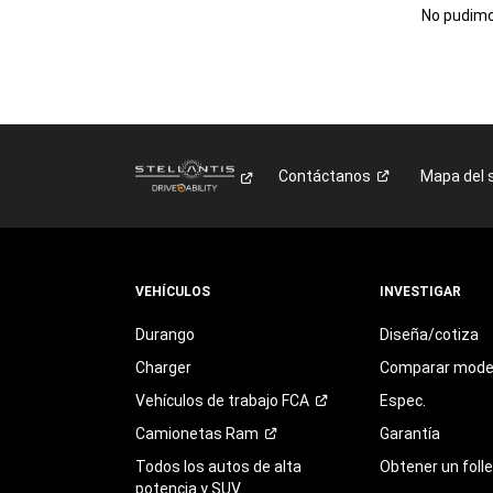
No pudimos
Contáctanos
Mapa del s
VEHÍCULOS
INVESTIGAR
Durango
Diseña/cotiza
Charger
Comparar mode
Vehículos de trabajo
FCA
Espec.
Camionetas
Ram
Garantía
Todos los autos de alta
Obtener un foll
potencia y SUV