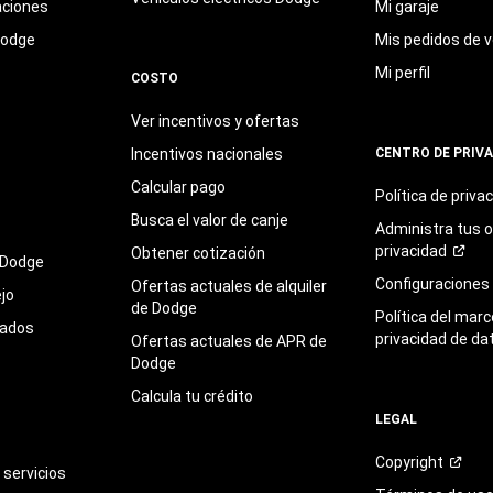
aciones
Mi garaje
Dodge
Mis pedidos de v
Mi perfil
COSTO
Ver incentivos y ofertas
Incentivos nacionales
CENTRO DE PRIV
Calcular pago
Política de
priva
Busca el valor de canje
Administra tus 
privacidad
Obtener cotización
 Dodge
Configuraciones
Ofertas actuales de alquiler
jo
de Dodge
Política del marc
sados
privacidad de da
Ofertas actuales de APR de
Dodge
Calcula tu crédito
LEGAL
Copyright
servicios