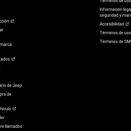
Términos de
us
Información legal
seguridad y mar
cción
Accesibilidad
ar
Términos de uso 
Términos de
SM
 marca
tados
tario de Jeep
pra de
hículo
ler
bre llamados