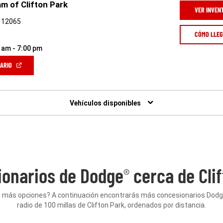
m of Clifton Park
VER INVEN
Y 12065
CÓMO LLE
 am - 7:00 pm
(ABRIR
NARIO
EN
UNA
VENTANA
NUEVA)
Vehículos disponibles
onarios de Dodge
cerca de Clif
®
 más opciones? A continuación encontrarás más concesionarios Dod
radio de 100 millas de Clifton Park, ordenados por distancia.