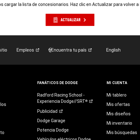
 cargar la lista de concesionarios. Haz clic en Actualizar para volver a 
ACTUALIZAR
itio
Empleos
Encuentra tu
país
English
FANÁTICOS DE DODGE
MI CUENTA
Radford
Racing
School
-
Mi tablero
Experiencia
Dodge//SRT
®
los
Mis ofertas
Publicidad
Mis diseños
Dodge Garage
Mi inventario
Potencia Dodge
eto
Mis búsquedas
Vehículos eléctricos Dodge