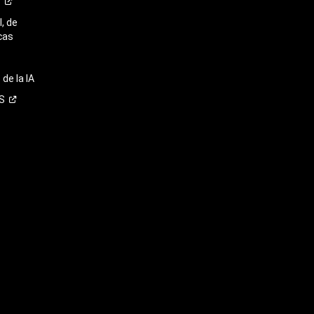
o
, de
cas
de la IA
S