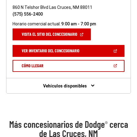
860 N Telshor Blvd Las Cruces, NM 88011
(575) 556-2400
Horario comercial actual:
9:00 am - 7:00 pm
(ABRIR
VISITA EL SITIO DEL CONCESIONARIO
EN
UNA
VENTANA
(ABRIR
VER INVENTARIO DEL CONCESIONARIO
NUEVA)
EN
UNA
VENTANA
(ABRIR
CÓMO LLEGAR
NUEVA)
EN
UNA
VENTANA
NUEVA)
Vehículos disponibles
Más concesionarios de Dodge
cerca
®
de Las Cruces, NM