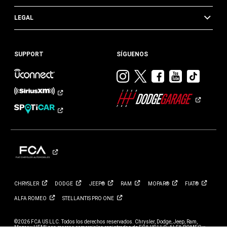
LEGAL
SUPPORT
SÍGUENOS
Visitar
Visitar
Visitar
Visitar
Visit
Dodge
Dodge
Dodge
Dodge
Dod
en
en
en
en
en
Instagram
Twitter
Facebook
Youtub
TikTok​​​
CHRYSLER
DODGE
JEEP®
RAM
MOPAR®
FIAT®
ALFA
ROMEO
STELLANTIS PRO
ONE
©2026 FCA US LLC. Todos los derechos reservados. Chrysler, Dodge, Jeep, Ram,