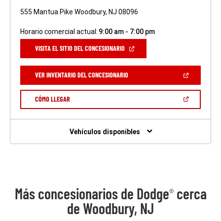
555 Mantua Pike Woodbury, NJ 08096
Horario comercial actual:
9:00 am - 7:00 pm
(ABRIR
VISITA EL SITIO DEL CONCESIONARIO
EN
UNA
VENTANA
(ABRIR
VER INVENTARIO DEL CONCESIONARIO
NUEVA)
EN
UNA
VENTANA
(ABRIR
CÓMO LLEGAR
NUEVA)
EN
UNA
VENTANA
NUEVA)
Vehículos disponibles
Más concesionarios de Dodge
cerca
®
de Woodbury, NJ