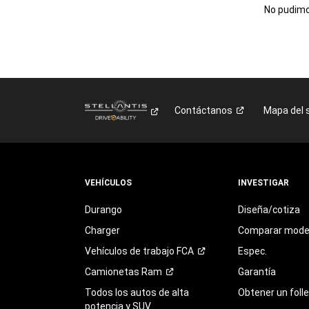
No pudimos
Contáctanos
Mapa del s
VEHÍCULOS
INVESTIGAR
Durango
Diseña/cotiza
Charger
Comparar mode
Vehículos de trabajo
FCA
Espec.
Camionetas
Ram
Garantía
Todos los autos de alta
Obtener un foll
potencia y SUV