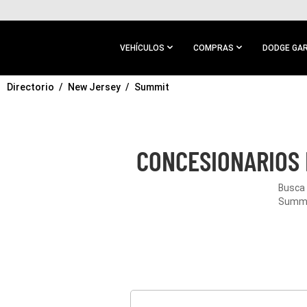
IR AL
CONTENIDO
PRINCIPAL
VEHÍCULOS
COMPRAS
DODGE GA
Directorio
IR A
New Jersey
Summit
NAVEGACIÓN
PRINCIPAL
CONCESIONARIOS 
Busca 
Summit