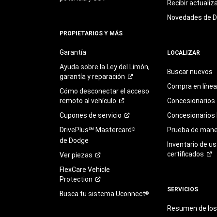
Recibir actualiz
Novedades de 
PROPIETARIOS Y MÁS
Garantía
LOCALIZAR
Ayuda sobre la Ley del Limón,
Buscar nuevos
garantía y
reparación
Compra en línea
Cómo desconectar el acceso
remoto al
vehículo
Concesionarios
Cupones de
servicio
Concesionarios
DrivePlus℠ Mastercard
Prueba de mane
®
de Dodge
Inventario de u
certificados
Ver
piezas
FlexCare Vehicle
Protection
SERVICIOS
Busca tu sistema Uconnect
®
Resumen de los 