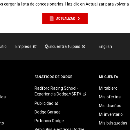
 cargar la lista de concesionarios. Haz clic en Actualizar para volver a 
ACTUALIZAR
itio
Empleos
Encuentra tu
país
English
FANÁTICOS DE DODGE
MI CUENTA
Radford
Racing
School
-
Mi tablero
Experiencia
Dodge//SRT
®
los
Mis ofertas
Publicidad
Mis diseños
Dodge Garage
Mi inventario
Potencia Dodge
eto
Mis búsquedas
Vehículos eléctricos Dodge