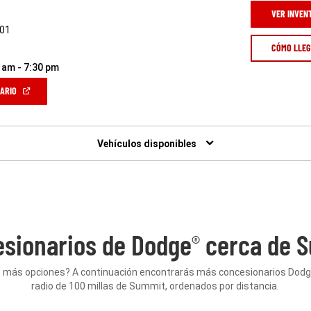
VER INVEN
901
CÓMO LLE
 am - 7:30 pm
(ABRIR
NARIO
EN
UNA
VENTANA
NUEVA)
Vehículos disponibles
sionarios de Dodge
cerca de S
®
 más opciones? A continuación encontrarás más concesionarios Dod
radio de 100 millas de Summit, ordenados por distancia.