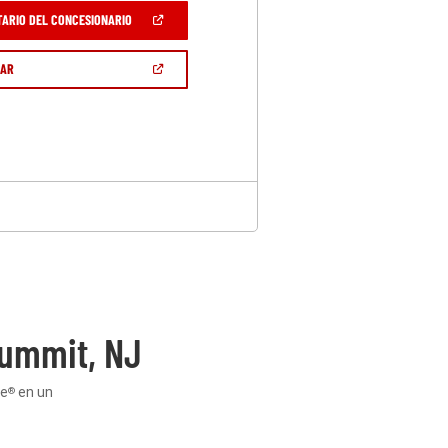
(ABRIR
TARIO DEL CONCESIONARIO
EN
UNA
VENTANA
(ABRIR
GAR
NUEVA)
EN
UNA
VENTANA
NUEVA)
ummit, NJ
ge
en un
®