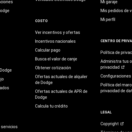
aciones
Mi garaje
Dodge
Mis pedidos de v
Mi perfil
COSTO
Ver incentivos y ofertas
Incentivos nacionales
CENTRO DE PRIV
Calcular pago
Política de
priva
Busca el valor de canje
Administra tus 
privacidad
Obtener cotización
 Dodge
Configuraciones
Ofertas actuales de alquiler
jo
de Dodge
Política del marc
sados
privacidad de da
Ofertas actuales de APR de
Dodge
Calcula tu crédito
LEGAL
Copyright
servicios