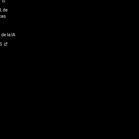
o
, de
cas
de la IA
S