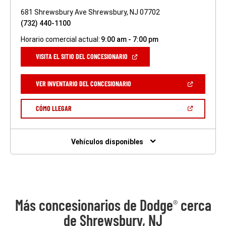
681 Shrewsbury Ave Shrewsbury, NJ 07702
(732) 440-1100
Horario comercial actual:
9:00 am - 7:00 pm
(ABRIR
VISITA EL SITIO DEL CONCESIONARIO
EN
UNA
VENTANA
(ABRIR
VER INVENTARIO DEL CONCESIONARIO
NUEVA)
EN
UNA
VENTANA
(ABRIR
CÓMO LLEGAR
NUEVA)
EN
UNA
VENTANA
NUEVA)
Vehículos disponibles
Más concesionarios de Dodge
cerca
®
de Shrewsbury, NJ