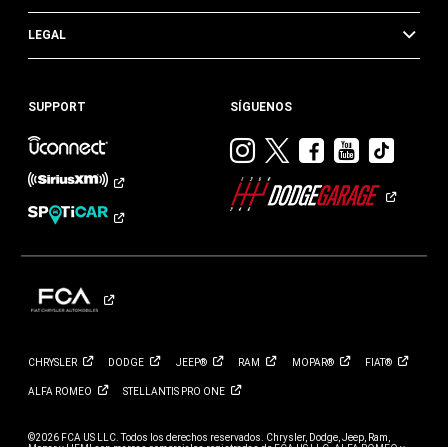
LEGAL
SUPPORT
SÍGUENOS
Visitar
Visitar
Visitar
Visitar
Visit
Dodge
Dodge
Dodge
Dodge
Dod
en
en
en
en
en
Instagram
Twitter
Facebook
Youtub
TikTok​​​
CHRYSLER
DODGE
JEEP®
RAM
MOPAR®
FIAT®
ALFA
ROMEO
STELLANTIS PRO
ONE
©2026 FCA US LLC. Todos los derechos reservados. Chrysler, Dodge, Jeep, Ram,