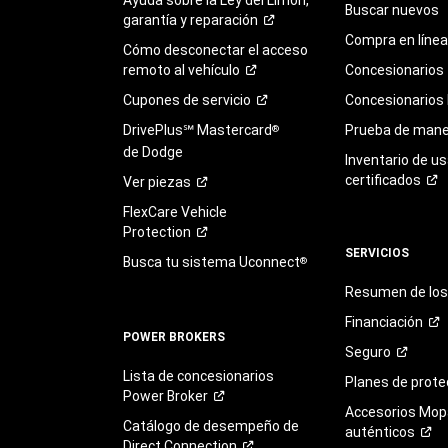
Buscar nuevos
garantía y
reparación
Compra en línea
Cómo desconectar el acceso
remoto al
vehículo
Concesionarios
Cupones de
servicio
Concesionarios
DrivePlus℠ Mastercard
Prueba de mane
®
de Dodge
Inventario de u
certificados
Ver
piezas
FlexCare Vehicle
Protection
SERVICIOS
Busca tu sistema Uconnect
®
Resumen de los 
Financiación
POWER BROKERS
Seguro
Lista de concesionarios
Planes de
prote
Power
Broker
Accesorios Mop
Catálogo de desempeño de
auténticos
Direct
Connection