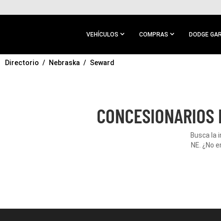
IR AL
CONTENIDO
PRINCIPAL
VEHÍCULOS
COMPRAS
DODGE GA
Directorio
IR A
Nebraska
Seward
NAVEGACIÓN
PRINCIPAL
CONCESIONARIOS 
Busca la 
NE. ¿No e