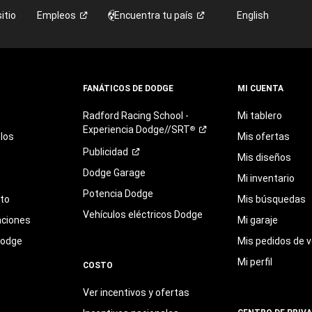
itio
Empleos
Encuentra tu
país
English
FANÁTICOS DE DODGE
MI CUENTA
Radford
Racing
School
-
Mi tablero
Experiencia
Dodge//SRT
®
los
Mis ofertas
Publicidad
Mis diseños
Dodge Garage
Mi inventario
Potencia Dodge
eto
Mis búsquedas
Vehículos eléctricos Dodge
aciones
Mi garaje
Dodge
Mis pedidos de v
Mi perfil
COSTO
Ver incentivos y ofertas