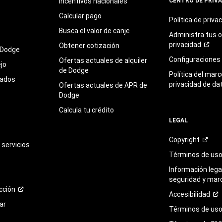
Incentivos nacionales
CENTRO DE PRIV
Calcular pago
Política de
priva
Busca el valor de canje
Administra tus 
privacidad
Obtener cotización
 Dodge
Configuraciones
Ofertas actuales de alquiler
jo
de Dodge
Política del marc
sados
privacidad de da
Ofertas actuales de APR de
Dodge
Calcula tu crédito
LEGAL
Copyright
servicios
Términos de
us
Información legal
seguridad y mar
cción
Accesibilidad
ar
Términos de uso 