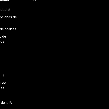
ACIDAD
TikTok​​​​​​​
cidad
opciones de
 de cookies
o de
tos
o
, de
cas
de la IA