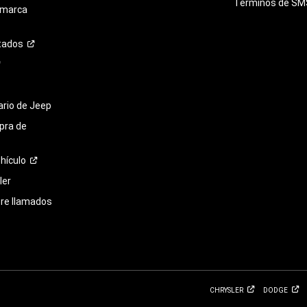
Términos de
SM
 marca
tados
tario de Jeep
pra de
hículo
ler
bre llamados
CHRYSLER
DODGE