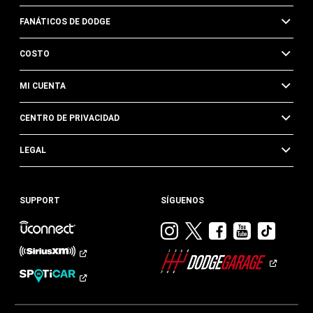
FANÁTICOS DE DODGE
COSTO
MI CUENTA
CENTRO DE PRIVACIDAD
LEGAL
SUPPORT
SÍGUENOS
Visitar
Visitar
Visitar
Visitar
Visit
Dodge
Dodge
Dodge
Dodge
Dod
en
en
en
en
en
Instagram
Twitter
Facebook
Youtub
TikTok​​​