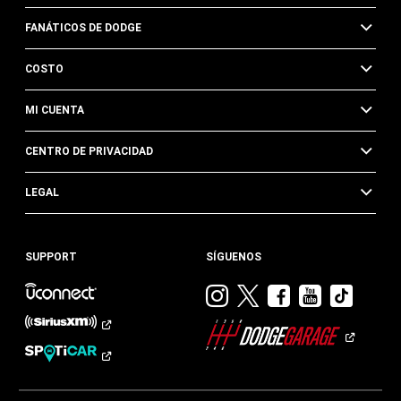
FANÁTICOS DE DODGE
COSTO
MI CUENTA
CENTRO DE PRIVACIDAD
LEGAL
SUPPORT
SÍGUENOS
Visitar
Visitar
Visitar
Visitar
Visit
Dodge
Dodge
Dodge
Dodge
Dod
en
en
en
en
en
Instagram
Twitter
Facebook
Youtub
TikTok​​​