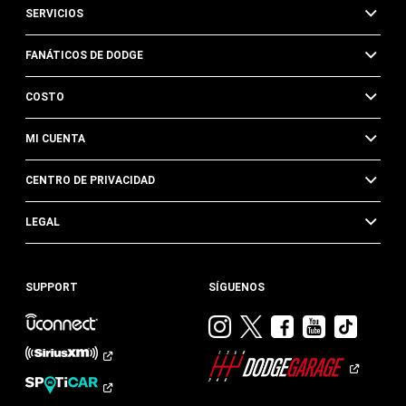
SERVICIOS
FANÁTICOS DE DODGE
COSTO
MI CUENTA
CENTRO DE PRIVACIDAD
LEGAL
SUPPORT
SÍGUENOS
Visitar
Visitar
Visitar
Visitar
Visit
Dodge
Dodge
Dodge
Dodge
Dod
en
en
en
en
en
Instagram
Twitter
Facebook
Youtub
TikTok​​​