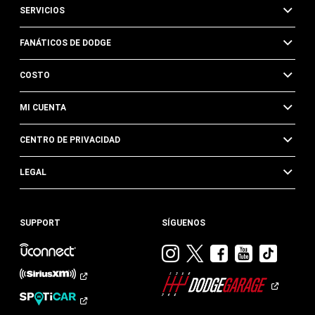
SERVICIOS
FANÁTICOS DE DODGE
COSTO
MI CUENTA
CENTRO DE PRIVACIDAD
LEGAL
SUPPORT
SÍGUENOS
Visitar
Visitar
Visitar
Visitar
Visit
Dodge
Dodge
Dodge
Dodge
Dod
en
en
en
en
en
Instagram
Twitter
Facebook
Youtub
TikTok​​​